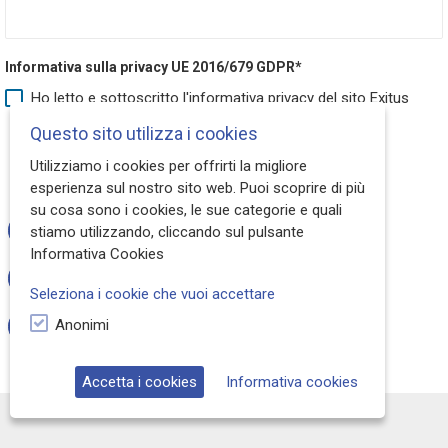
Informativa sulla privacy UE 2016/679 GDPR*
Ho letto e sottoscritto l'informativa privacy del sito Exitus
Questo sito utilizza i cookies
Invia la richiesta
Utilizziamo i cookies per offrirti la migliore
esperienza sul nostro sito web. Puoi scoprire di più
su cosa sono i cookies, le sue categorie e quali
Oppure inviaci una email a
stiamo utilizzando, cliccando sul pulsante
info@exitusroom.com
Informativa Cookies
Per info e Franchising
franchising@exitusroom.com
Seleziona i cookie che vuoi accettare
Tel.
06.40403097
Anonimi
Chiamaci per info e Franchising
Accetta i cookies
Informativa cookies