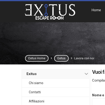
Home
Exitus Home
Exitus
Lavora con noi
Vuoi f
Exitus
Compila 
Chi siamo
Contatti
Nome e
Affiliazioni